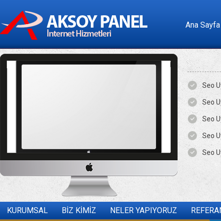
Ana Sayfa
Seo U
Seo U
Seo U
Seo U
Seo U
KURUMSAL
BİZ KİMİZ
NELER YAPIYORUZ
REFERA