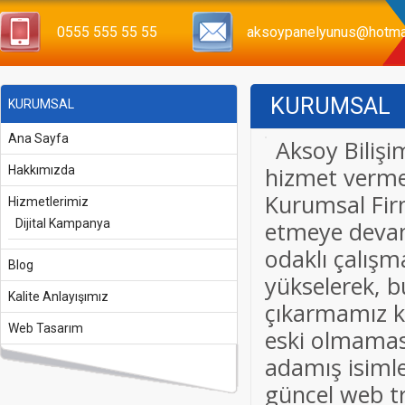
0555 555 55 55
aksoypanelyunus@hotma
KURUMSAL
KURUMSAL
Ana Sayfa
Aksoy Biliş
hizmet verme
Hakkımızda
Kurumsal Fir
Hizmetlerimiz
Dijital Kampanya
etmeye devam
odaklı çalış
Blog
yükselerek, b
Kalite Anlayışımız
çıkarmamız k
Web Tasarım
eski olmaması
adamış isimle
güncel web tr