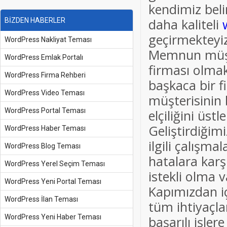
kendimiz beli
daha kaliteli
BİZDEN HABERLER
geçirmekteyi
WordPress Nakliyat Teması
Memnun müşte
WordPress Emlak Portalı
firması olmak
WordPress Firma Rehberi
başkaca bir f
WordPress Video Teması
müşterisinin 
WordPress Portal Teması
elçiliğini üst
Geliştirdiğim
WordPress Haber Teması
ilgili çalışma
WordPress Blog Teması
hatalara karş
WordPress Yerel Seçim Teması
istekli olma 
WordPress Yeni Portal Teması
Kapımızdan iç
WordPress İlan Teması
tüm ihtiyaçla
WordPress Yeni Haber Teması
başarılı işler