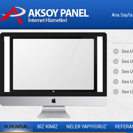
Ana Sayfa
Seo U
Seo U
Seo U
Seo U
Seo U
KURUMSAL
BİZ KİMİZ
NELER YAPIYORUZ
REFERA