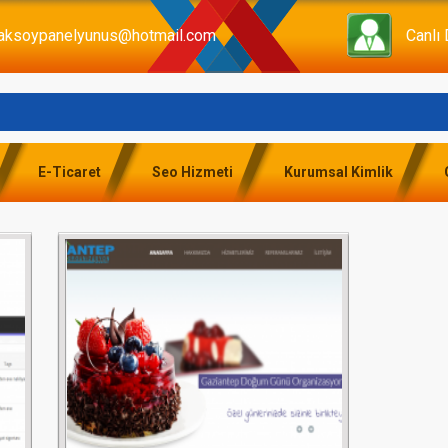
aksoypanelyunus@hotmail.com
Canlı
Point Organizasyon
E-Ticaret
Seo Hizmeti
Kurumsal Kimlik
Gaziantep Organizasyon