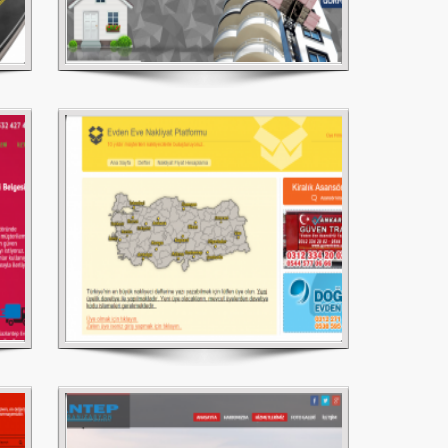
Gaziantep Evden Eve Taşımacılık
Platformu
Antep Organizasyon