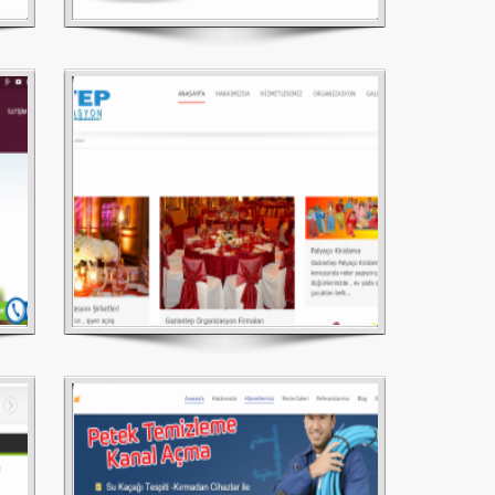
Gaziantep Çetinler Sıhhi Tesisat