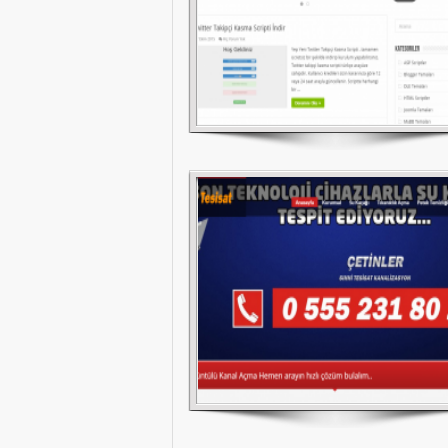
Gaziantep Kanalizasyon Açma
Efe Güneş Enerjisi