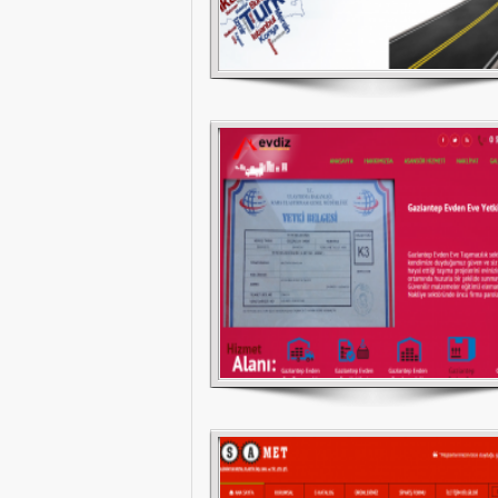
Evdiz Evden Eve Taşımacılık
Samet Aluminyum