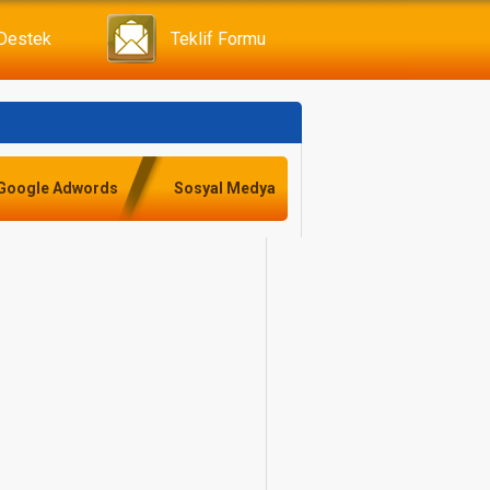
 Destek
Teklif Formu
Google Adwords
Sosyal Medya