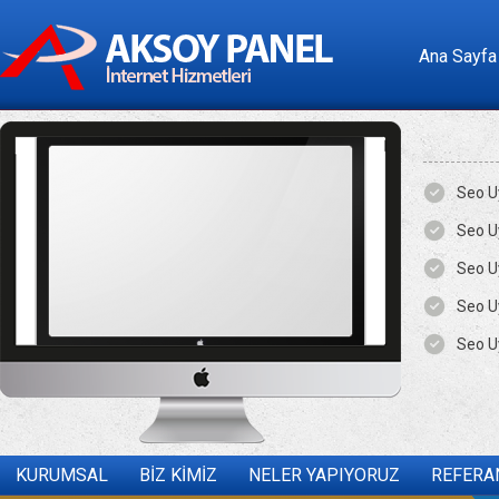
Ana Sayfa
Seo U
Seo U
Seo U
Seo U
Seo U
KURUMSAL
BİZ KİMİZ
NELER YAPIYORUZ
REFERA