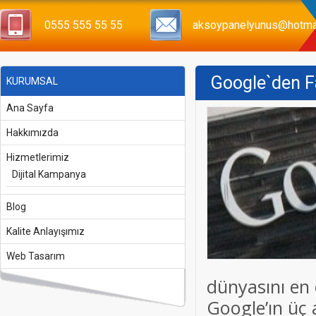
0555 555 55 55
aksoypanelyunus@hotma
Google`den Fa
KURUMSAL
Ana Sayfa
Hakkımızda
Hizmetlerimiz
Dijital Kampanya
Blog
Kalite Anlayışımız
Web Tasarım
dünyasını en 
Google’ın üç 