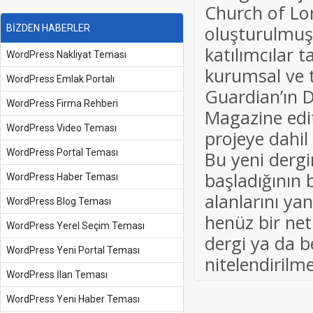
Church of Lon
oluşturulmuş.
BİZDEN HABERLER
katılımcılar 
WordPress Nakliyat Teması
kurumsal ve t
WordPress Emlak Portalı
Guardian’ın 
WordPress Firma Rehberi
Magazine edit
WordPress Video Teması
projeye dahi
WordPress Portal Teması
Bu yeni dergi
başladığının b
WordPress Haber Teması
alanlarını ya
WordPress Blog Teması
henüz bir net
WordPress Yerel Seçim Teması
dergi ya da b
WordPress Yeni Portal Teması
nitelendirilm
WordPress İlan Teması
WordPress Yeni Haber Teması