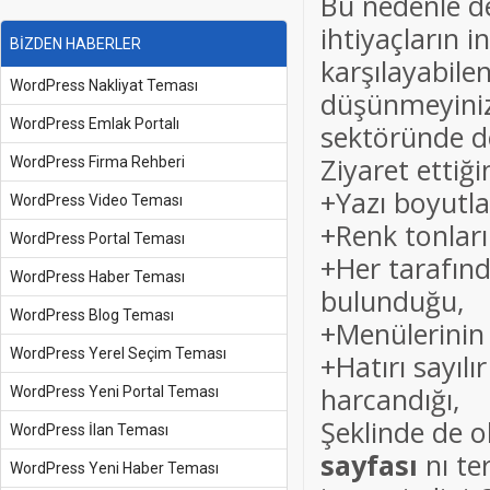
Bu nedenle de
ihtiyaçların 
BİZDEN HABERLER
karşılayabile
WordPress Nakliyat Teması
düşünmeyiniz
WordPress Emlak Portalı
sektöründe de
Ziyaret ettiği
WordPress Firma Rehberi
+Yazı boyutl
WordPress Video Teması
+Renk tonları
WordPress Portal Teması
+Her tarafınd
WordPress Haber Teması
bulunduğu,
WordPress Blog Teması
+Menülerinin 
WordPress Yerel Seçim Teması
+Hatırı sayılı
harcandığı,
WordPress Yeni Portal Teması
Şeklinde de 
WordPress İlan Teması
sayfası
nı te
WordPress Yeni Haber Teması