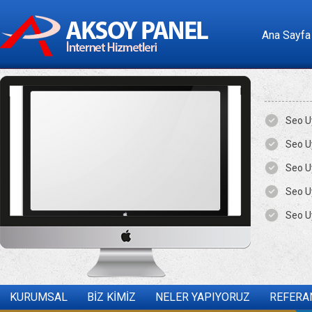
Ana Sayfa
Seo U
Seo U
Seo U
Seo U
Seo U
KURUMSAL
BİZ KİMİZ
NELER YAPIYORUZ
REFERA