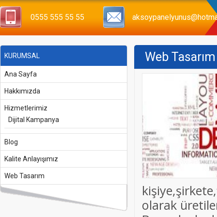
0555 555 55 55
aksoypanelyunus@hotma
Web Tasarım İ
KURUMSAL
Ana Sayfa
Hakkımızda
Hizmetlerimiz
Dijital Kampanya
Blog
Kalite Anlayışımız
Web Tasarım
kişiye,şirket
olarak üretile