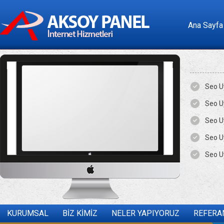
Ana Sayfa
Seo U
Seo U
Seo U
Seo U
Seo U
KURUMSAL
BİZ KİMİZ
NELER YAPIYORUZ
REFERA