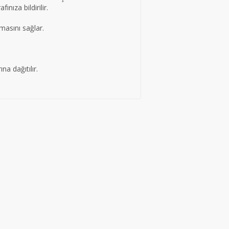
ınıza bildirilir.
şmasını sağlar.
a dağıtılır.